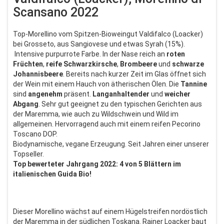
Scansano 2022
Top-Morellino vom Spitzen-Bioweingut Valdifalco (Loacker)
bei Grosseto, aus Sangiovese und etwas Syrah (15%).
Intensive purpurrote Farbe. In der Nase reich an
roten
Früchten
,
reife
Schwarzkirsche
,
Brombeere
und
schwarze
Johannisbeere
. Bereits nach kurzer Zeit im Glas öffnet sich
der Wein mit einem Hauch von ätherischen Ölen. Die
Tannine
sind
angenehm
präsent.
Langanhaltender
und
weicher
Abgang
. Sehr gut geeignet zu den typischen Gerichten aus
der Maremma, wie auch zu Wildschwein und Wild im
allgemeinen. Hervorragend auch mit einem reifen Pecorino
Toscano DOP.
Biodynamische, vegane Erzeugung. Seit Jahren einer unserer
Topseller.
Top bewerteter Jahrgang 2022: 4 von 5 Blättern im
italienischen Guida Bio!
Dieser Morellino wächst auf einem Hügelstreifen nordöstlich
der Maremma in der südlichen Toskana. Rainer Loacker baut