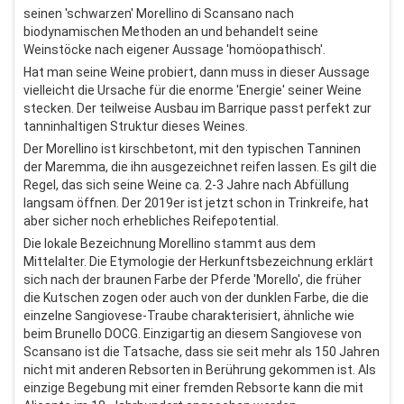
seinen 'schwarzen' Morellino di Scansano nach
biodynamischen Methoden an und behandelt seine
Weinstöcke nach eigener Aussage 'homöopathisch'.
Hat man seine Weine probiert, dann muss in dieser Aussage
vielleicht die Ursache für die enorme 'Energie' seiner Weine
stecken. Der teilweise Ausbau im Barrique passt perfekt zur
tanninhaltigen Struktur dieses Weines.
Der Morellino ist kirschbetont, mit den typischen Tanninen
der Maremma, die ihn ausgezeichnet reifen lassen. Es gilt die
Regel, das sich seine Weine ca. 2-3 Jahre nach Abfüllung
langsam öffnen. Der 2019er ist jetzt schon in Trinkreife, hat
aber sicher noch erhebliches Reifepotential.
Die lokale Bezeichnung Morellino stammt aus dem
Mittelalter. Die Etymologie der Herkunftsbezeichnung erklärt
sich nach der braunen Farbe der Pferde 'Morello', die früher
die Kutschen zogen oder auch von der dunklen Farbe, die die
einzelne Sangiovese-Traube charakterisiert, ähnliche wie
beim Brunello DOCG. Einzigartig an diesem Sangiovese von
Scansano ist die Tatsache, dass sie seit mehr als 150 Jahren
nicht mit anderen Rebsorten in Berührung gekommen ist. Als
einzige Begebung mit einer fremden Rebsorte kann die mit