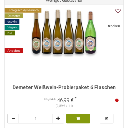
Weingut Gustavshof
Biologisch dynamisch
Demeter
ecovin
trocken
Vegan
bio
Angebot
Demeter Weißwein-Probierpaket 6 Flaschen
*
52,24 €
46,99 €
(9,89 € / 1 l)