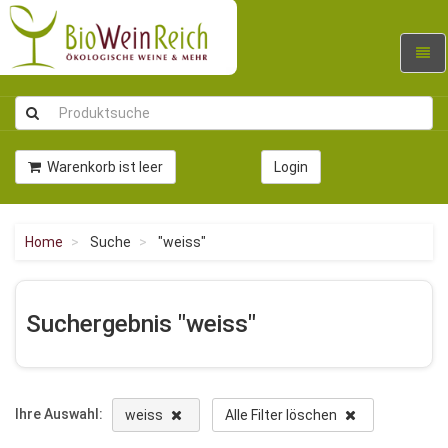
Navig
umsc
Warenkorb ist leer
Login
Home
Suche
"weiss"
Suchergebnis "weiss"
Ihre Auswahl:
weiss
Alle Filter löschen