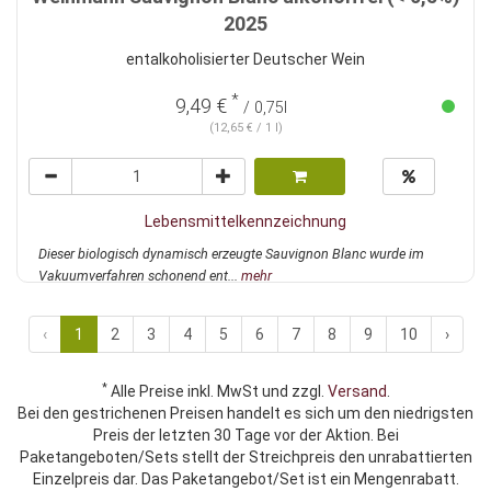
2025
entalkoholisierter Deutscher Wein
*
9,49 €
/ 0,75l
(12,65 € / 1 l)
Lebensmittelkennzeichnung
Dieser biologisch dynamisch erzeugte Sauvignon Blanc wurde im
Vakuumverfahren schonend ent...
mehr
‹
1
2
3
4
5
6
7
8
9
10
›
*
Alle Preise inkl. MwSt und zzgl.
Versand
.
Bei den gestrichenen Preisen handelt es sich um den niedrigsten
Preis der letzten 30 Tage vor der Aktion. Bei
Paketangeboten/Sets stellt der Streichpreis den unrabattierten
Einzelpreis dar. Das Paketangebot/Set ist ein Mengenrabatt.