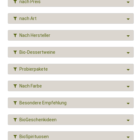
nach Preis
nach Art
Nach Hersteller
Bio-Dessertweine
Probierpakete
Nach Farbe
Besondere Empfehlung
BioGeschenkideen
BioSpirituosen