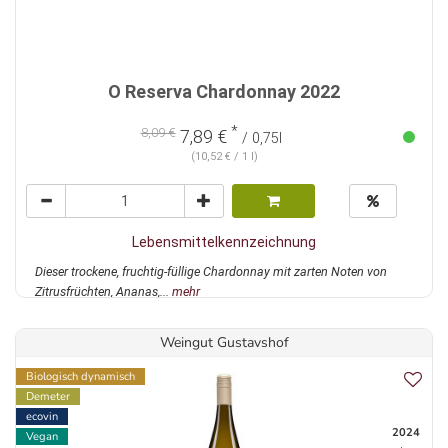
O Reserva Chardonnay 2022
*
8,09 €
7,89 €
/ 0,75l
(10,52 € / 1 l)
Lebensmittelkennzeichnung
Dieser trockene, fruchtig-füllige Chardonnay mit zarten Noten von
Zitrusfrüchten, Ananas,...
mehr
Weingut Gustavshof
Biologisch dynamisch
Demeter
ecovin
2024
Vegan