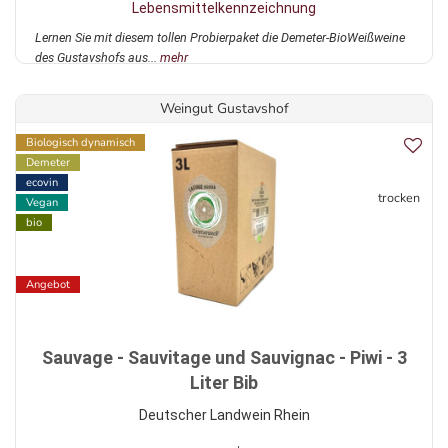
Lebensmittelkennzeichnung
Lernen Sie mit diesem tollen Probierpaket die Demeter-BioWeißweine
des Gustavshofs aus...
mehr
Weingut Gustavshof
Biologisch dynamisch
Demeter
ecovin
trocken
Vegan
bio
Angebot
Sauvage - Sauvitage und Sauvignac - Piwi - 3
Liter Bib
Deutscher Landwein Rhein