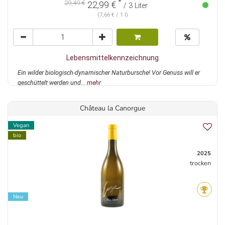
*
29,49 €
22,99 €
/ 3 Liter
(7,66 € / 1 l)
Lebensmittelkennzeichnung
Ein wilder biologisch-dynamischer Naturbursche! Vor Genuss will er
geschüttelt werden und...
mehr
Château la Canorgue
Vegan
bio
2025
trocken
Neu