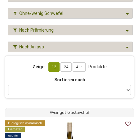
Ohne/wenig Schwefel
Nach Prämierung
Nach Anlass
Zeige
Produkte
12
24
Alle
Sortieren nach
Weingut Gustavshof
Biologisch dynamisch
Demeter
ecovin