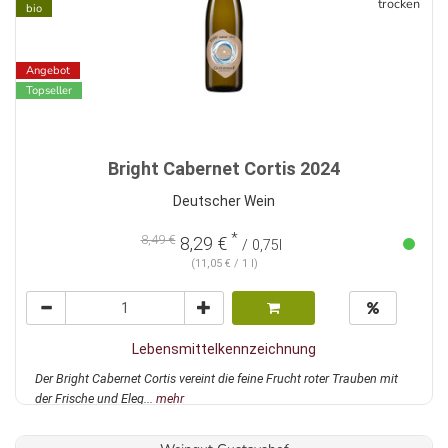
trocken
bio
Angebot
Topseller
Bright Cabernet Cortis 2024
Deutscher Wein
*
8,49 €
8,29 €
/ 0,75l
(11,05 € / 1 l)
Lebensmittelkennzeichnung
Der Bright Cabernet Cortis vereint die feine Frucht roter Trauben mit
der Frische und Eleg...
mehr