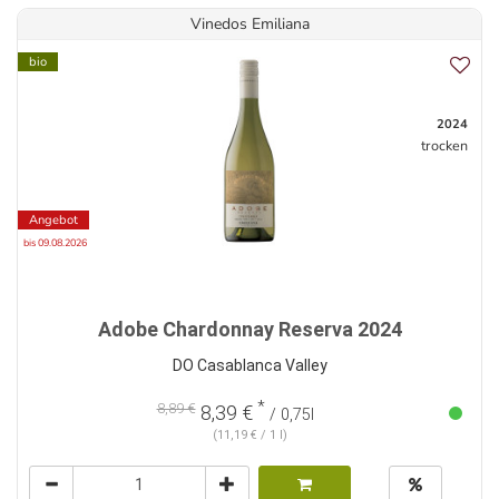
Vinedos Emiliana
bio
2024
trocken
Angebot
bis 09.08.2026
Adobe Chardonnay Reserva 2024
DO Casablanca Valley
*
8,89 €
8,39 €
/ 0,75l
(11,19 € / 1 l)