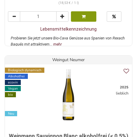
(18,53 € / 1 l)
Lebensmittelkennzeichnung
Probieren Sie jetzt unsere Bio-Cava Genüsse aus Spanien von Rexach
Baqués mit attraktivem...
mehr
Weingut Neumer
Biologisch dynamisch
Alkoholfrei
ecovin
2025
Vegan
lieblich
bio
Neu
Weinmann Sauvignon Blanc alkoholfrei (< 0,5%)