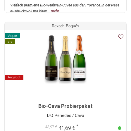
Vielfach prämierte Bio-Weißwein-Cuvée aus der Provence, in der Nase
ausdrucksvoll mit blum...
mehr
Rexach Baqués
Vegan
bio
Angebot
Bio-Cava Probierpaket
D.O. Penedès / Cava
*
43,97 €
41,69 €