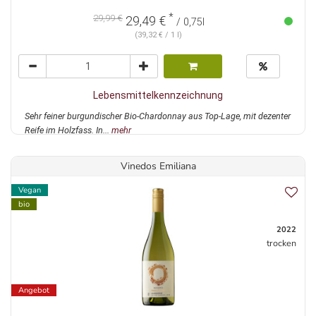
*
29,99 €
29,49 €
/ 0,75l
(39,32 € / 1 l)
Lebensmittelkennzeichnung
Sehr feiner burgundischer Bio-Chardonnay aus Top-Lage, mit dezenter
Reife im Holzfass. In...
mehr
Vinedos Emiliana
Vegan
bio
2022
trocken
Angebot