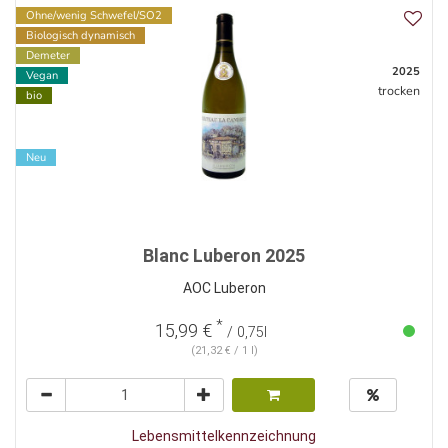
Ohne/wenig Schwefel/SO2
Biologisch dynamisch
Demeter
2025
Vegan
trocken
bio
Neu
Blanc Luberon 2025
AOC Luberon
*
15,99 €
/ 0,75l
(21,32 € / 1 l)
Lebensmittelkennzeichnung