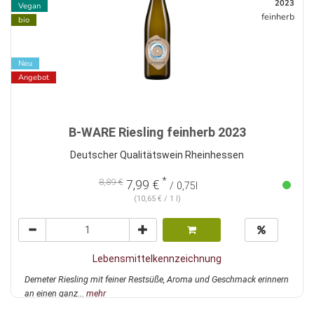
2023
Vegan
feinherb
bio
Neu
Angebot
B-WARE Riesling feinherb 2023
Deutscher Qualitätswein Rheinhessen
*
8,89 €
7,99 €
/ 0,75l
(10,65 € / 1 l)
Lebensmittelkennzeichnung
Demeter Riesling mit feiner Restsüße, Aroma und Geschmack erinnern
an einen ganz...
mehr