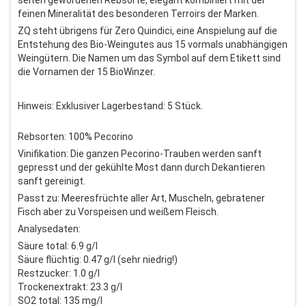
selten gewordenen Rebsorte, elegant kombiniert mit der
feinen Mineralität des besonderen Terroirs der Marken.
ZQ steht übrigens für Zero Quindici, eine Anspielung auf die
Entstehung des Bio-Weingutes aus 15 vormals unabhängigen
Weingütern. Die Namen um das Symbol auf dem Etikett sind
die Vornamen der 15 BioWinzer.
Hinweis: Exklusiver Lagerbestand: 5 Stück.
Rebsorten: 100% Pecorino
Vinifikation: Die ganzen Pecorino-Trauben werden sanft
gepresst und der gekühlte Most dann durch Dekantieren
sanft gereinigt.
Passt zu: Meeresfrüchte aller Art, Muscheln, gebratener
Fisch aber zu Vorspeisen und weißem Fleisch.
Analysedaten:
Säure total: 6.9 g/l
Säure flüchtig: 0.47 g/l (sehr niedrig!)
Restzucker: 1.0 g/l
Trockenextrakt: 23.3 g/l
SO2 total: 135 mg/l