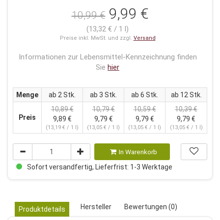
9,99 €
10,99 €
(13,32 € / 1 l)
Preise inkl. MwSt. und zzgl.
Versand
Informationen zur Lebensmittel-Kennzeichnung finden
Sie
hier
Menge
ab 2 Stk.
ab 3 Stk.
ab 6 Stk.
ab 12 Stk.
10,89 €
10,79 €
10,59 €
10,39 €
Preis
9,89 €
9,79 €
9,79 €
9,79 €
(13,19 € / 1 l)
(13,05 € / 1 l)
(13,05 € / 1 l)
(13,05 € / 1 l)
In Warenkorb
Sofort versandfertig, Lieferfrist: 1-3 Werktage
Hersteller
Bewertungen (0)
Produktdetails