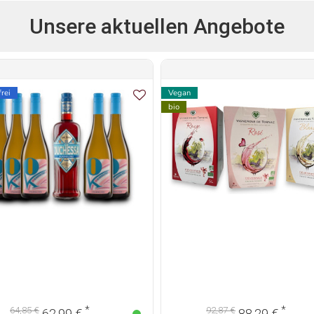
Unsere aktuellen Angebote
rei
Vegan
bio
*
*
64,85 €
92,87 €
62,99 €
88,29 €