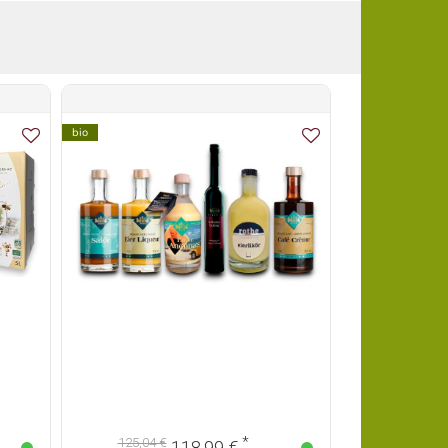
bio
Vegan
bio
*
125,04 €
125,86 €
118,99 €