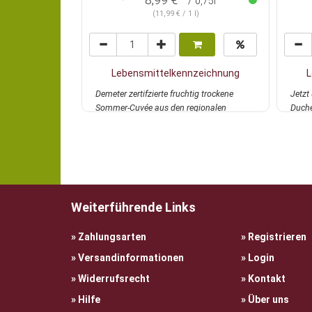
/ 0,75l
(11,99 € / 1 l)
Lebensmittelkennzeichnung
L
Demeter zertifzierte fruchtig trockene
Jetzt
Sommer-Cuvée aus den regionalen
Duche
autochthonen R...
mehr
Rabat
Weiterführende Links
Zahlungsarten
Registrieren
Versandinformationen
Login
Widerrufsrecht
Kontakt
Hilfe
Über uns