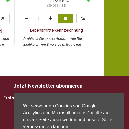
(39,66 € / 1 l)
ng
Lebensmittelkennzeichnung
Lebensmi
ac aus
Probieren Sie unsere Auswahl von Bio-
Probieren Sie d
nem
Eierlikören von Dwersteg u. Rothe mit
Südfrankreich in
attraktivem Rab...
mehr
Rabatt!...
mehr
Jetzt Newsletter abonnieren
Erstbesteller sparen 5 EUR mit Gutscheincode
Wir verwenden Cookies von Google
Analytics und Microsoft um die Zugriffe auf
unsere Seite auszuwerten und unsere Seite
verbessern zu können.