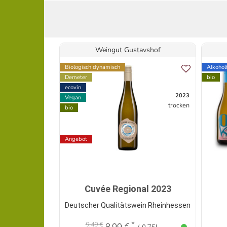
Weingut Gustavshof
Biologisch dynamisch
Alkoholf
Demeter
bio
ecovin
2023
Vegan
trocken
bio
Angebot
Cuvée Regional 2023
Deutscher Qualitätswein Rheinhessen
*
9,49 €
8,99 €