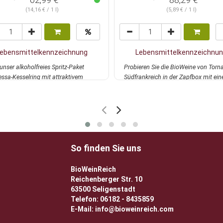
(14,16 € / 1 l)
(5,89 € / 1 l)
ebensmittelkennzeichnung
Lebensmittelkennzeichnu
 unser alkoholfreies Spritz-Paket
Probieren Sie die BioWeine von Torn
ssa-Kesselring mit attraktivem
Südfrankreich in der Zapfbox mit ei
t probiere...
mehr
attrak...
mehr
So finden Sie uns
BioWeinReich
Reichenberger Str. 10
63500 Seligenstadt
Telefon: 06182 - 8435859
E-Mail: info@bioweinreich.com