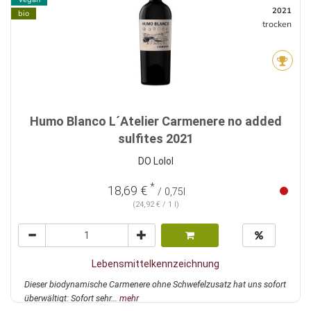
2021
bio
trocken
Humo Blanco L´Atelier Carmenere no added
sulfites 2021
DO Lolol
*
18,69 €
/ 0,75l
(24,92 € / 1 l)
Lebensmittelkennzeichnung
Dieser biodynamische Carmenere ohne Schwefelzusatz hat uns sofort
überwältigt: Sofort sehr...
mehr