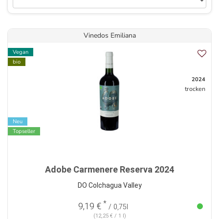
Vinedos Emiliana
Vegan
bio
2024
trocken
Neu
Topseller
Adobe Carmenere Reserva 2024
DO Colchagua Valley
*
9,19 €
/ 0,75l
(12,25 € / 1 l)