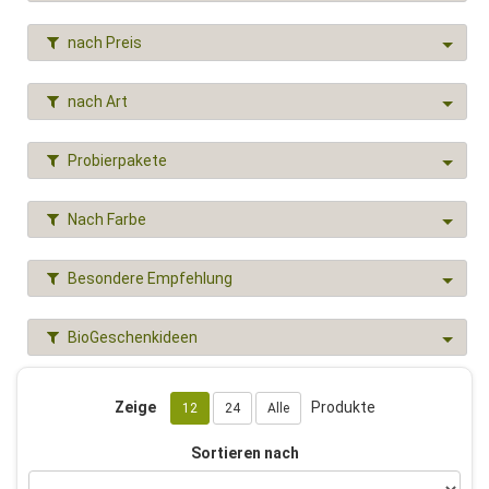
nach Preis
nach Art
Probierpakete
Nach Farbe
Besondere Empfehlung
BioGeschenkideen
Zeige
Produkte
12
24
Alle
Sortieren nach