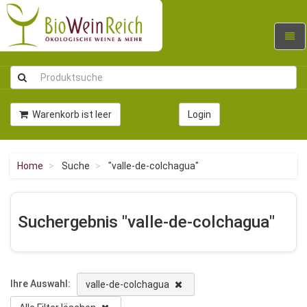
Navig
umsc
Warenkorb ist leer
Login
Home
Suche
"valle-de-colchagua"
Suchergebnis "valle-de-colchagua"
Ihre Auswahl:
valle-de-colchagua