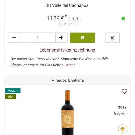
DO Valle del Cachapoal
*
11,79 €
/ 0,75l
(15,72 € / 1 l)
Lebensmittelkennzeichnung
Der novas Gran Reserva Syrah-Mourvedre BioWein aus Chile
überzeugt erneut. Im Glas tiefrot...
mehr
Vinedos Emiliana
Vegan
bio
2019
trocken