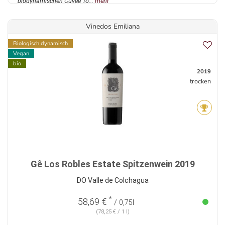
biodynamischen Cuvée To...
mehr
Vinedos Emiliana
Biologisch dynamisch
Vegan
bio
2019
trocken
Gê Los Robles Estate Spitzenwein 2019
DO Valle de Colchagua
*
58,69 €
/ 0,75l
(78,25 € / 1 l)