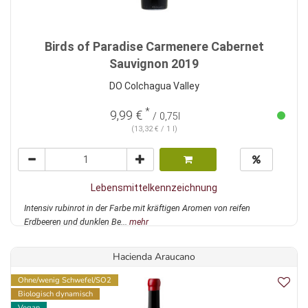
Birds of Paradise Carmenere Cabernet
Sauvignon 2019
DO Colchagua Valley
*
9,99 €
/ 0,75l
(13,32 € / 1 l)
Lebensmittelkennzeichnung
Intensiv rubinrot in der Farbe mit kräftigen Aromen von reifen
Erdbeeren und dunklen Be...
mehr
Hacienda Araucano
Ohne/wenig Schwefel/SO2
Biologisch dynamisch
Vegan