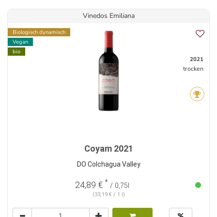
Vinedos Emiliana
Biologisch dynamisch
Vegan
bio
2021
trocken
Coyam 2021
DO Colchagua Valley
*
24,89 €
/ 0,75l
(33,19 € / 1 l)