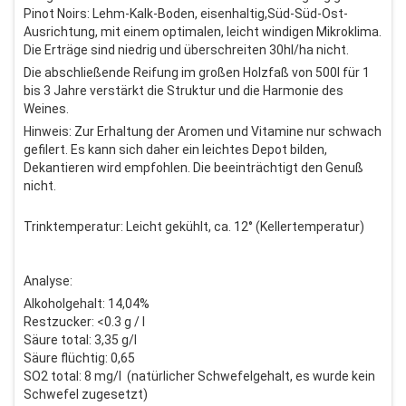
Pinot Noirs: Lehm-Kalk-Boden, eisenhaltig,Süd-Süd-Ost-
Ausrichtung, mit einem optimalen, leicht windigen Mikroklima.
Die Erträge sind niedrig und überschreiten 30hl/ha nicht.
Die abschließende Reifung im großen Holzfaß von 500l für 1
bis 3 Jahre verstärkt die Struktur und die Harmonie des
Weines.
Hinweis: Zur Erhaltung der Aromen und Vitamine nur schwach
gefilert. Es kann sich daher ein leichtes Depot bilden,
Dekantieren wird empfohlen. Die beeinträchtigt den Genuß
nicht.
Trinktemperatur: Leicht gekühlt, ca. 12° (Kellertemperatur)
Analyse:
Alkoholgehalt: 14,04%
Restzucker: <0.3 g / l
Säure total: 3,35 g/l
Säure flüchtig: 0,65
SO2 total: 8 mg/l (natürlicher Schwefelgehalt, es wurde kein
Schwefel zugesetzt)