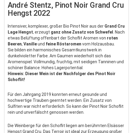
André Stentz, Pinot Noir Grand Cru
Hengst 2022
Intensiver, komplexer, großer Bio Pinot Noir aus der
Grand Cru
Lage Hengst
, erzeugt
ganz ohne Zusatz von Schwefel
. Nach
etwas Belüftung offenbart der Schoflit Aromen von
roten
Beeren
,
Vanille
und
feine
Röstaromen
vom Holzausbau.
Sie bilden ein harmonisches Gesamtkunstwerk in
dunkelvioletter Farbe. Am Gaumen wiederholt sich das
Aromenspiel. Vollmundig, fruchtig, mit seidigen Tanninen und
schöner Balance. Hohes Lagerpotential.
Hinweis: Dieser Wein ist der Nachfolger des Pinot Noir
Schoflit!
Für den Jahrgang 2019 konnten erneut gesunde und
hochwertige Trauben geerntet werden. Ein Zusatz von
Sulfiten war nicht erforderlich. So kann der Pinot Noir Schoflit
rein und unverfälscht genossen werden.
Die Weinberge für den Schoflit liegen am berühmten Elsässer
Hengst Grand Cru. Das Terroir ist ideal zur Erzeugung großer