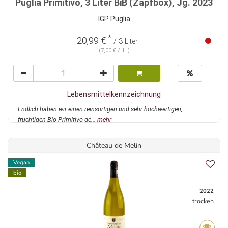
Puglia Primitivo, 3 Liter BiB (Zapfbox), Jg. 2023
IGP Puglia
*
20,99 €
/ 3 Liter
(7,00 € / 1 l)
Lebensmittelkennzeichnung
Endlich haben wir einen reinsortigen und sehr hochwertigen,
fruchtigen Bio-Primitivo ge...
mehr
Château de Melin
Vegan
bio
2022
trocken