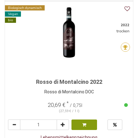
Biologisch dynamisch
Vegan
bio
2022
trocken
Rosso di Montalcino 2022
Rosso di Montalcino DOC
*
20,69 €
/ 0,75l
(27,59 € / 1 l)
Lebensmittelkennzeichnung