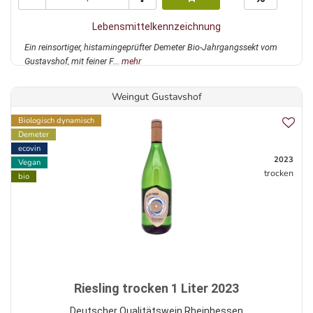
Lebensmittelkennzeichnung
Ein reinsortiger, histamingeprüfter Demeter Bio-Jahrgangssekt vom
Gustavshof, mit feiner F...
mehr
Weingut Gustavshof
Biologisch dynamisch
Demeter
ecovin
2023
Vegan
trocken
bio
Riesling trocken 1 Liter 2023
Deutscher Qualitätswein Rheinhessen