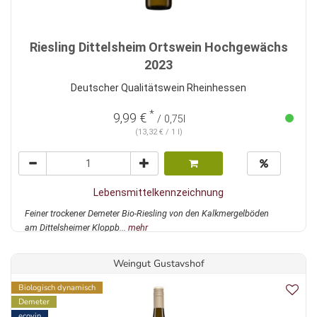
Riesling Dittelsheim Ortswein Hochgewächs
2023
Deutscher Qualitätswein Rheinhessen
*
9,99 €
/ 0,75l
(13,32 € / 1 l)
Lebensmittelkennzeichnung
Feiner trockener Demeter Bio-Riesling von den Kalkmergelböden
am Dittelsheimer Kloppb...
mehr
Weingut Gustavshof
Biologisch dynamisch
Demeter
ecovin