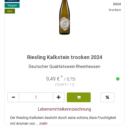
2024
Vegan
trocken
bio
Riesling Kalkstein trocken 2024
Deutscher Qualitätswein Rheinhessen
*
9,49 €
/ 0,75l
(12,65 € / 1 l)
Lebensmittelkennzeichnung
Der Riesling Kalkstein besticht durch seine schöne, klare Fruchtigkeit
mit Aromen von ...
mehr