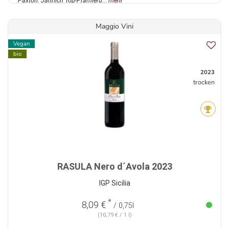
Paxton. Jährlich Top-Prämieru...
mehr
Maggio Vini
Vegan
bio
2023
trocken
RASULA Nero d´Avola 2023
IGP Sicilia
*
8,09 €
/ 0,75l
(10,79 € / 1 l)