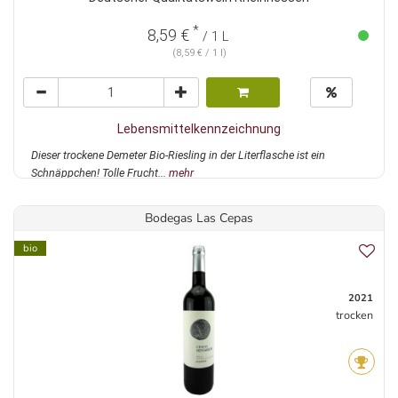
*
8,59 €
/ 1 L
(8,59 € / 1 l)
Lebensmittelkennzeichnung
Dieser trockene Demeter Bio-Riesling in der Literflasche ist ein
Schnäppchen! Tolle Frucht...
mehr
Bodegas Las Cepas
bio
2021
trocken