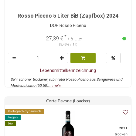
Rosso Piceno 5 Liter BiB (Zapfbox) 2024
DOP Rosso Piceno
*
27,39 €
/ 5 Liter
(5,48 € / 1 l)
Lebensmittelkennzeichnung
Sehr schöner trockener, rubinroter Rosso Piceno aus Sangiovese und
Montepulciano (50:50),...
mehr
Corte Pavone (Loacker)
Biologisch dynamisch
Vegan
bio
2021
trocken