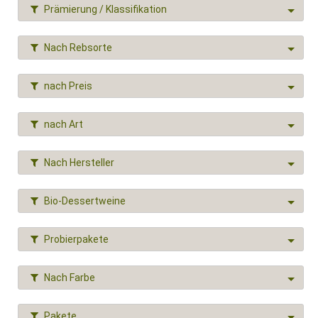
Prämierung / Klassifikation
Nach Rebsorte
nach Preis
nach Art
Nach Hersteller
Bio-Dessertweine
Probierpakete
Nach Farbe
Pakete