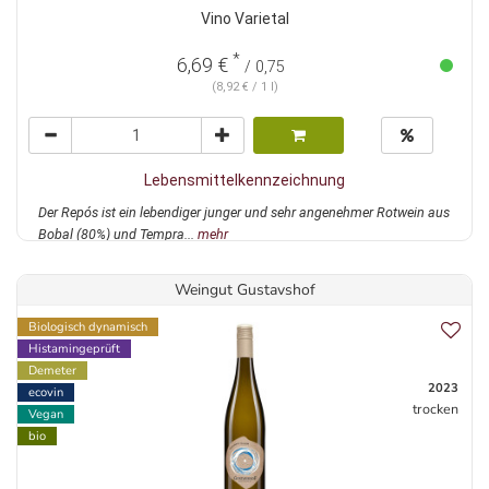
Vino Varietal
*
6,69 €
/ 0,75
(8,92 € / 1 l)
Lebensmittelkennzeichnung
Der Repós ist ein lebendiger junger und sehr angenehmer Rotwein aus
Bobal (80%) und Tempra...
mehr
Weingut Gustavshof
Biologisch dynamisch
Histamingeprüft
Demeter
2023
ecovin
trocken
Vegan
bio