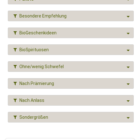
Besondere Empfehlung
BioGeschenkideen
BioSpirituosen
Ohne/wenig Schwefel
Nach Prämierung
Nach Anlass
Sondergrößen