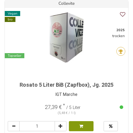
Collevite
Vegan
bio
2025
trocken
Topseller
Rosato 5 Liter BiB (Zapfbox), Jg. 2025
IGT Marche
*
27,39 €
/ 5 Liter
(5,48 € / 1 l)