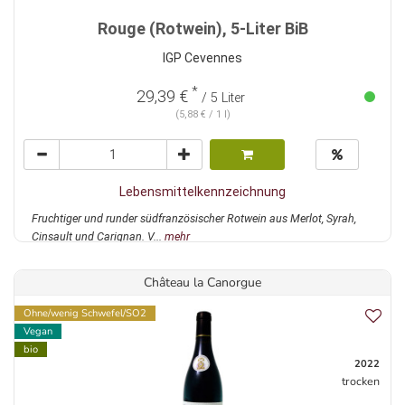
Rouge (Rotwein), 5-Liter BiB
IGP Cevennes
*
29,39 €
/ 5 Liter
(5,88 € / 1 l)
Lebensmittelkennzeichnung
Fruchtiger und runder südfranzösischer Rotwein aus Merlot, Syrah,
Cinsault und Carignan. V...
mehr
Château la Canorgue
Ohne/wenig Schwefel/SO2
Vegan
bio
2022
trocken