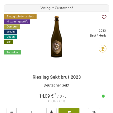
Weingut Gustavshof
Biologisch dynamisch
Histamingeprüft
Demeter
2023
ecovin
Brut / Herb
Vegan
bio
Topseller
Riesling Sekt brut 2023
Deutscher Sekt
*
14,89 €
/ 0,75l
(19,85 € / 1 l)