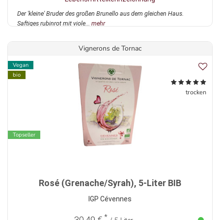
Der 'kleine' Bruder des großen Brunello aus dem gleichen Haus.
Saftiges rubinrot mit viole...
mehr
Vignerons de Tornac
Vegan
bio
trocken
Topseller
Rosé (Grenache/Syrah), 5-Liter BIB
IGP Cévennes
*
30,49 €