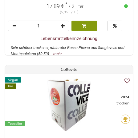
*
17,89 €
/ 3 Liter
(5,96 € / 1 l)
Lebensmittelkennzeichnung
Sehr schöner trockener, rubinroter Rosso Piceno aus Sangiovese und
Montepulciano (50:50),...
mehr
Collevite
Vegan
bio
2024
trocken
Topseller